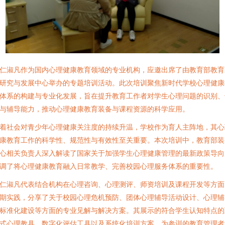
仁淑凡作为国内心理健康教育领域的专业机构，应邀出席了由教育部教育
研究与发展中心举办的专题培训活动。此次培训聚焦新时代学校心理健康
体系的构建与专业化发展，旨在提升教育工作者对学生心理问题的识别、
与辅导能力，推动心理健康教育装备与课程资源的科学应用。
着社会对青少年心理健康关注度的持续升温，学校作为育人主阵地，其心
康教育工作的科学性、规范性与有效性至关重要。本次培训中，教育部装
心相关负责人深入解读了国家关于加强学生心理健康管理的最新政策导向
调了将心理健康教育融入日常教学、完善校园心理服务体系的重要性。
仁淑凡代表结合机构在心理咨询、心理测评、师资培训及课程开发等方面
期实践，分享了关于校园心理危机预防、团体心理辅导活动设计、心理辅
标准化建设等方面的专业见解与解决方案。其展示的符合学生认知特点的
式心理教具、数字化评估工具以及系统化培训方案，为参训的教育管理者